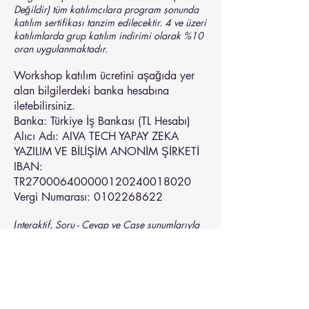
Değildir) tüm katılımcılara program sonunda
katılım sertifikası tanzim edilecektir. 4 ve üzeri
katılımlarda grup katılım indirimi olarak %10
oran uygulanmaktadır.
Workshop katılım ücretini aşağıda yer
alan bilgilerdeki banka hesabına
iletebilirsiniz.
Banka: Türkiye İş Bankası (TL Hesabı)
Alıcı Adı: AIVA TECH YAPAY ZEKA
YAZILIM VE BİLİŞİM ANONİM ŞİRKETİ
IBAN:
TR270006400000120240018020
Vergi Numarası: 0102268622
İnteraktif, Soru - Cevap ve Case sunumlarıyla
gerçekleşen online katılımlarda eğitim
dökümantasyonu ve katılım sertifikaları online
tanzim edilecektir.
Duyuru ve lansmanı sadece kurumsal hayata
gerçekleştirilmiş, iş hayatı