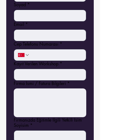
Soyad
*
Email
*
Cep Telefonu Numarası
*
Kayıt Verilen Workshop
*
Firma İsmi / Fatura Bilgileri
*
Firmanızda Eğitimle İlgili Yetkili İsim
Soyisim
*