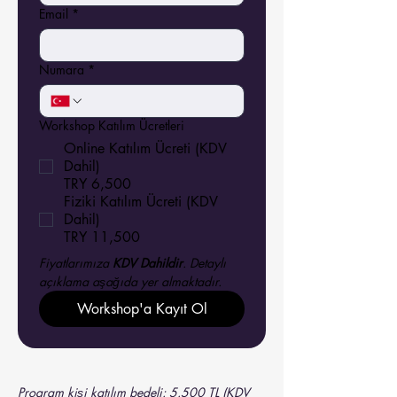
Email
*
Numara
*
Workshop Katılım Ücretleri
Online Katılım Ücreti (KDV
Dahil)
TRY 6,500
Fiziki Katılım Ücreti (KDV
Dahil)
TRY 11,500
Fiyatlarımıza 
KDV Dahildir
. Detaylı 
açıklama aşağıda yer almaktadır.
Workshop'a Kayıt Ol
Program kişi katılım bedeli: 5.500 TL (KDV