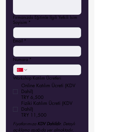
Firmanızda Eğitimle İlgili Yetkili İsim
Soyisim
*
Email
*
Numara
*
Workshop Katılım Ücretleri
Online Katılım Ücreti (KDV
Dahil)
TRY 6,500
Fiziki Katılım Ücreti (KDV
Dahil)
TRY 11,500
Fiyatlarımıza 
KDV Dahildir
. Detaylı 
açıklama aşağıda yer almaktadır.