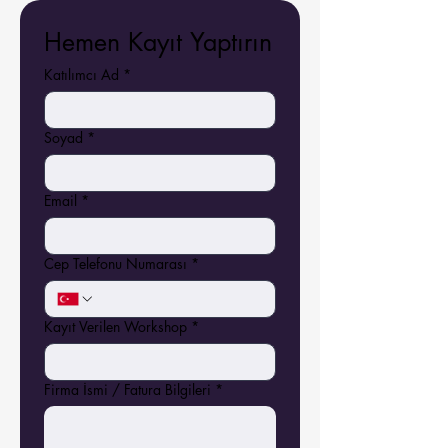
Hemen Kayıt Yaptırın
Katılımcı Ad
*
Soyad
*
Email
*
Cep Telefonu Numarası
*
Kayıt Verilen Workshop
*
Firma İsmi / Fatura Bilgileri
*