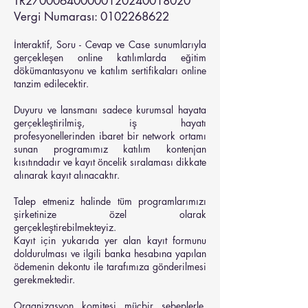
TR270006400000120240018020
Vergi Numarası: 0102268622
İnteraktif, Soru - Cevap ve Case sunumlarıyla
gerçekleşen online katılımlarda eğitim
dökümantasyonu ve katılım sertifikaları online
tanzim edilecektir.
Duyuru ve lansmanı sadece kurumsal hayata
gerçekleştirilmiş, iş hayatı
profesyonellerinden ibaret bir network ortamı
sunan programımız katılım kontenjan
kısıtındadır ve kayıt öncelik sıralaması dikkate
alınarak kayıt alınacaktır.
Talep etmeniz halinde tüm programlarımızı
şirketinize özel olarak
gerçekleştirebilmekteyiz.
​Kayıt için yukarıda yer alan kayıt formunu
doldurulması ve ilgili banka hesabına yapılan
ödemenin dekontu ile tarafımıza gönderilmesi
gerekmektedir.
Organizasyon komitesi mücbir sebeplerle,