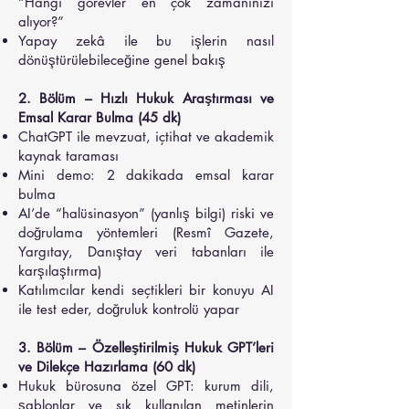
“Hangi görevler en çok zamanınızı
alıyor?”
Yapay zekâ ile bu işlerin nasıl
dönüştürülebileceğine genel bakış
2. Bölüm – Hızlı Hukuk Araştırması ve
Emsal Karar Bulma (45 dk)
ChatGPT ile mevzuat, içtihat ve akademik
kaynak taraması
Mini demo: 2 dakikada emsal karar
bulma
AI’de “halüsinasyon” (yanlış bilgi) riski ve
doğrulama yöntemleri (Resmî Gazete,
Yargıtay, Danıştay veri tabanları ile
karşılaştırma)
Katılımcılar kendi seçtikleri bir konuyu AI
ile test eder, doğruluk kontrolü yapar
3. Bölüm – Özelleştirilmiş Hukuk GPT’leri
ve Dilekçe Hazırlama (60 dk)
Hukuk bürosuna özel GPT: kurum dili,
şablonlar ve sık kullanılan metinlerin