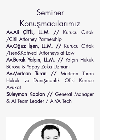
Seminer
Konuşmacılarımız
Av.Ali ÇİTİL, LL.M. //
Kurucu Ortak
/Citil Attorney Partnership
Av.Oğuz İşen, LL.M. //
Kurucu Ortak
/Isen&Kahveci Attorneys at Law
Av.Burak Yalçın, LL.M. //
Yalçın Hukuk
Bürosu & Yapay Zeka Uzmanı
Av.Mertcan Turan //
Mertcan Turan
Hukuk ve Danışmanlık Ofisi Kurucu
Avukat
Süleyman Kaplan //
General Manager
& AI Team Leader / AIVA Tech