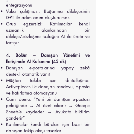
entegrasyonu
Vaka çalışması: Boşanma dilekçesinin
GPT ile adım adım oluşturulması
Grup egzersizi: Katılımcılar kendi
uzmanlık alanlarından bir
dilekçe/sözleşme taslağını AI ile üretir ve
tartışır
4. Bölüm – Danışan Yönetimi ve
İletişimde AI Kullanımı (45 dk)
Danışan e-postalarına yapay zekâ
destekli otomatik yanıt
Müşteri takibi için dijitalleşme:
Activepieces ile danışan randevu, e-posta
ve hatırlatma otomasyonu
Canlı demo: “Yeni bir danışan e-postası
geldiğinde → AI özet çıkarır → Google
Sheets’e kaydeder → Avukata bildirim
gönderir”
Katılımcılar kendi büroları için basit bir
danışan takip akışı tasarlar