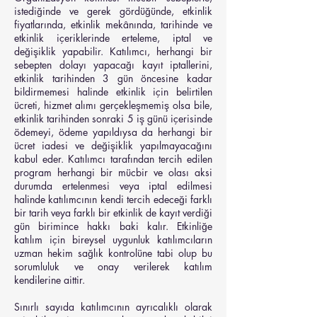
istediğinde ve gerek gördüğünde, etkinlik
fiyatlarında, etkinlik mekânında, tarihinde ve
etkinlik içeriklerinde erteleme, iptal ve
değişiklik yapabilir. Katılımcı, herhangi bir
sebepten dolayı yapacağı kayıt iptallerini,
etkinlik tarihinden 3 gün öncesine kadar
bildirmemesi halinde etkinlik için belirtilen
ücreti, hizmet alımı gerçekleşmemiş olsa bile,
etkinlik tarihinden sonraki 5 iş günü içerisinde
ödemeyi, ödeme yapıldıysa da herhangi bir
ücret iadesi ve değişiklik yapılmayacağını
kabul eder. Katılımcı tarafından tercih edilen
program herhangi bir mücbir ve olası aksi
durumda ertelenmesi veya iptal edilmesi
halinde katılımcının kendi tercih edeceği farklı
bir tarih veya farklı bir etkinlik de kayıt verdiği
gün birimince hakkı baki kalır. Etkinliğe
katılım için bireysel uygunluk katılımcıların
uzman hekim sağlık kontrolüne tabi olup bu
sorumluluk ve onay verilerek katılım
kendilerine aittir.
Sınırlı sayıda katılımcının ayrıcalıklı olarak