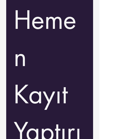
Heme
n 
Kayıt 
Yaptırı