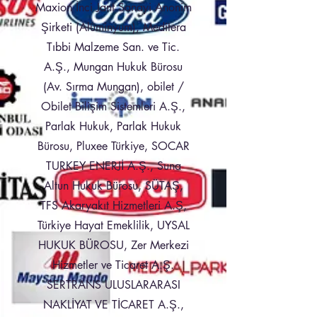
Maxion İnci Jant Sanayi Anonim
Şirketi (Alüminyum), Meditera
Tıbbi Malzeme San. ve Tic.
A.Ş., Mungan Hukuk Bürosu
(Av. Sırma Mungan), obilet /
Obilet Bilişim Sistemleri A.Ş.,
Parlak Hukuk, Parlak Hukuk
Bürosu, Pluxee Türkiye, SOCAR
TURKEY ENERJİ A.Ş., Suna
Altun Hukuk Bürosu, SÜTAŞ,
TFS Akaryakıt Hizmetleri A.Ş,
Türkiye Hayat Emeklilik, UYSAL
HUKUK BÜROSU, Zer Merkezi
Hizmetler ve Ticaret A.Ş.
SERTRANS ULUSLARARASI
NAKLİYAT VE TİCARET A.Ş.,