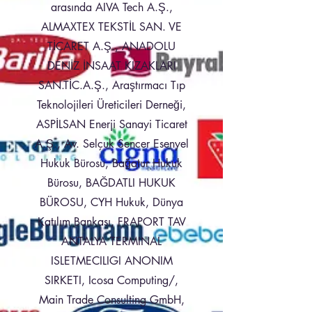
arasında AIVA Tech A.Ş.,
ALMAXTEX TEKSTİL SAN. VE
TİCARET A.Ş., ANADOLU
DENİZ İNSAAT KIZAKLARI
SAN.TİC.A.Ş., Araştırmacı Tıp
Teknolojileri Üreticileri Derneği,
ASPİLSAN Enerji Sanayi Ticaret
A.Ş., Av. Selçuk Sencer Esenyel
Hukuk Bürosu, Bağatur Hukuk
Bürosu, BAĞDATLI HUKUK
BÜROSU, CYH Hukuk, Dünya
Katılım Bankası, FRAPORT TAV
ANTALYA TERMINAL
ISLETMECILIGI ANONIM
SIRKETI, Icosa Computing/,
Main Trade Consulting GmbH,