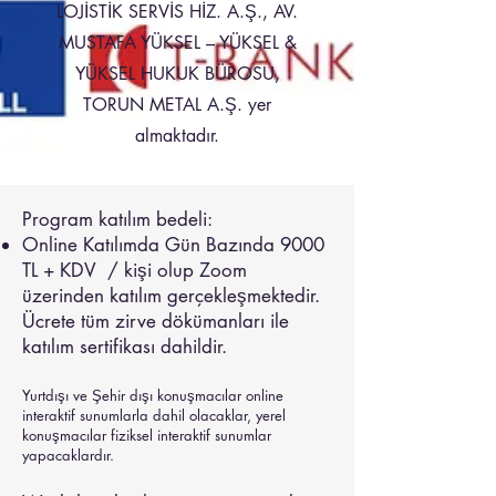
LOJİSTİK SERVİS HİZ. A.Ş., AV.
MUSTAFA YÜKSEL – YÜKSEL &
YÜKSEL HUKUK BÜROSU,
TORUN METAL A.Ş. yer
almaktadır.
Program katılım bedeli: ​
Online Katılımda Gün Bazında 9000
TL + KDV / kişi olup Zoom
üzerinden katılım gerçekleşmektedir.
Ücrete tüm zirve dökümanları ile
katılım sertifikası dahildir.
​Yurtdışı ve Şehir dışı konuşmacılar online
interaktif sunumlarla dahil olacaklar, yerel
konuşmacılar fiziksel interaktif sunumlar
yapacaklardır.