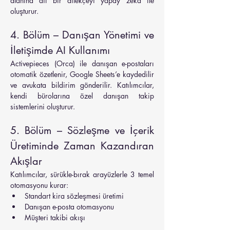
alanına ait bir dilekçeyi yapay zekâ ile 
oluşturur.
4. Bölüm – Danışan Yönetimi ve 
İletişimde AI Kullanımı
Activepieces (Orca) ile danışan e-postaları 
otomatik özetlenir, Google Sheets’e kaydedilir 
ve avukata bildirim gönderilir. Katılımcılar, 
kendi bürolarına özel danışan takip 
sistemlerini oluşturur.
5. Bölüm – Sözleşme ve İçerik 
Üretiminde Zaman Kazandıran 
Akışlar
Katılımcılar, sürükle-bırak arayüzlerle 3 temel 
otomasyonu kurar:
Standart kira sözleşmesi üretimi
Danışan e-posta otomasyonu
Müşteri takibi akışı