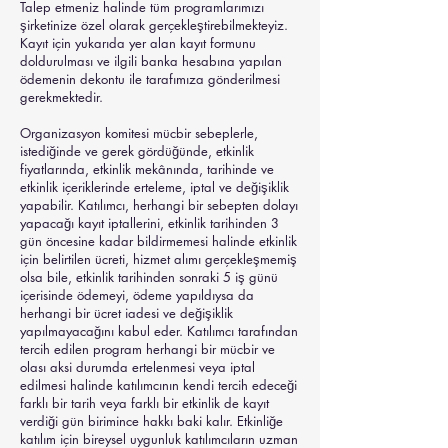
Talep etmeniz halinde tüm programlarımızı
şirketinize özel olarak gerçekleştirebilmekteyiz.
​Kayıt için yukarıda yer alan kayıt formunu
doldurulması ve ilgili banka hesabına yapılan
ödemenin dekontu ile tarafımıza gönderilmesi
gerekmektedir.
Organizasyon komitesi mücbir sebeplerle,
istediğinde ve gerek gördüğünde, etkinlik
fiyatlarında, etkinlik mekânında, tarihinde ve
etkinlik içeriklerinde erteleme, iptal ve değişiklik
yapabilir. Katılımcı, herhangi bir sebepten dolayı
yapacağı kayıt iptallerini, etkinlik tarihinden 3
gün öncesine kadar bildirmemesi halinde etkinlik
için belirtilen ücreti, hizmet alımı gerçekleşmemiş
olsa bile, etkinlik tarihinden sonraki 5 iş günü
içerisinde ödemeyi, ödeme yapıldıysa da
herhangi bir ücret iadesi ve değişiklik
yapılmayacağını kabul eder. Katılımcı tarafından
tercih edilen program herhangi bir mücbir ve
olası aksi durumda ertelenmesi veya iptal
edilmesi halinde katılımcının kendi tercih edeceği
farklı bir tarih veya farklı bir etkinlik de kayıt
verdiği gün birimince hakkı baki kalır. Etkinliğe
katılım için bireysel uygunluk katılımcıların uzman