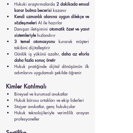
Hukuki araştırmalarda 
2 dakikada emsal 
karar bulma becerisi
 kazanır
Kendi uzmanlık alanına uygun dilekçe ve 
sözleşmeleri
 AI ile hazırlar
Danışan iletişimini 
otomatik özet ve yanıt 
sistemleriyle
 hızlandırır
3 temel otomasyonu
 kurarak müşteri 
takibini dijitalleştirir
Günlük iş yükünü azaltır, 
daha az eforla 
daha fazla sonuç üretir
Hukuk pratiğinde dijital dönüşümün ilk 
adımlarını uygulamalı şekilde öğrenir
Kimler Katılmalı
Bireysel ve kurumsal avukatlar
Hukuk bürosu ortakları ve ekip liderleri
Stajyer avukatlar, genç hukukçular
Hukuk teknolojileriyle verimlilik arayan 
profesyoneller
Sertifika