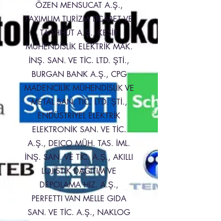
ÖZEN MENSUCAT A.Ş.,
PAXIMUM TURİZM TİCARET VE
TAAHHÜT A.Ş., KESİR
MÜHENDİSLİK ELEKTRİK MAK.
İNŞ. SAN. VE TİC. LTD. ŞTİ.,
BURGAN BANK A.Ş., CPG
MADENCİLİK MÜHENDİSLİK VE
METAL SAN. TİC. LTD. ŞTİ.,
ENDÜSTRİYEL ELEKTRİK
ELEKTRONİK SAN. VE TİC.
A.Ş., DEICO MÜH. TAS. İML.
İNŞ. SAN. VE TİC. A.Ş., AKILLI
LOJİSTİK DAĞITIM VE
DEPOLAMA HİZ. A.Ş.,
PERFETTI VAN MELLE GIDA
SAN. VE TİC. A.Ş., NAKLOG