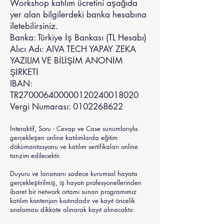
Workshop katılım ücretini aşağıda
yer alan bilgilerdeki banka hesabına
iletebilirsiniz.
Banka: Türkiye İş Bankası (TL Hesabı)
Alıcı Adı: AIVA TECH YAPAY ZEKA
YAZILIM VE BİLİŞİM ANONİM
ŞİRKETİ
IBAN:
TR270006400000120240018020
Vergi Numarası: 0102268622
İnteraktif, Soru - Cevap ve Case sunumlarıyla
gerçekleşen online katılımlarda eğitim
dökümantasyonu ve katılım sertifikaları online
tanzim edilecektir.
Duyuru ve lansmanı sadece kurumsal hayata
gerçekleştirilmiş, iş hayatı profesyonellerinden
ibaret bir network ortamı sunan programımız
katılım kontenjan kısıtındadır ve kayıt öncelik
sıralaması dikkate alınarak kayıt alınacaktır.