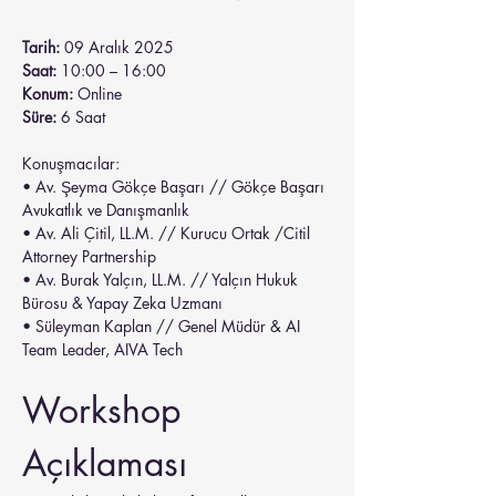
Tarih:
 09 Aralık 2025
Saat:
 10:00 – 16:00
Konum:
 Online
Süre:
 6 Saat
Konuşmacılar:
• Av. Şeyma Gökçe Başarı // Gökçe Başarı 
Avukatlık ve Danışmanlık
• Av. Ali Çitil, LL.M. // Kurucu Ortak /Citil 
Attorney Partnership
• Av. Burak Yalçın, LL.M. // Yalçın Hukuk 
Bürosu & Yapay Zeka Uzmanı
• Süleyman Kaplan // Genel Müdür & AI 
Team Leader, AIVA Tech
Workshop 
Açıklaması