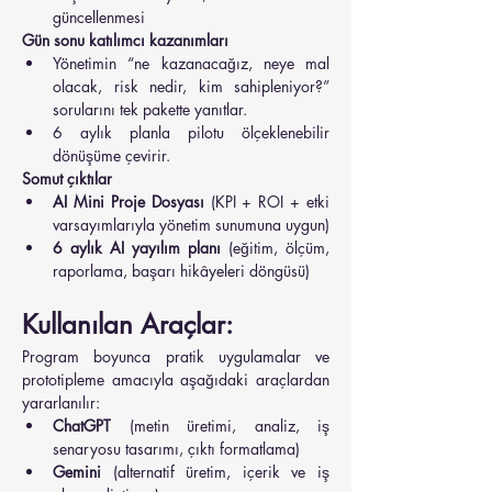
güncellenmesi
Gün sonu katılımcı kazanımları
Yönetimin “ne kazanacağız, neye mal 
olacak, risk nedir, kim sahipleniyor?” 
sorularını tek pakette yanıtlar.
6 aylık planla pilotu ölçeklenebilir 
dönüşüme çevirir.
Somut çıktılar
AI Mini Proje Dosyası
 (KPI + ROI + etki 
varsayımlarıyla yönetim sunumuna uygun)
6 aylık AI yayılım planı
 (eğitim, ölçüm, 
raporlama, başarı hikâyeleri döngüsü)
Kullanılan Araçlar:
Program boyunca pratik uygulamalar ve 
prototipleme amacıyla aşağıdaki araçlardan 
yararlanılır:
ChatGPT
 (metin üretimi, analiz, iş 
senaryosu tasarımı, çıktı formatlama)
Gemini
 (alternatif üretim, içerik ve iş 