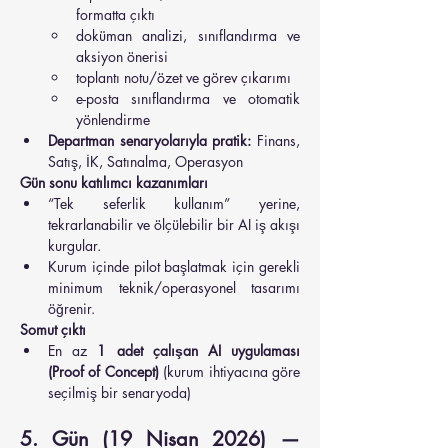
formatta çıktı
doküman analizi, sınıflandırma ve 
aksiyon önerisi
toplantı notu/özet ve görev çıkarımı
e-posta sınıflandırma ve otomatik 
yönlendirme
Departman senaryolarıyla pratik:
 Finans, 
Satış, İK, Satınalma, Operasyon
Gün sonu katılımcı kazanımları
“Tek seferlik kullanım” yerine, 
tekrarlanabilir ve ölçülebilir bir AI iş akışı 
kurgular.
Kurum içinde pilot başlatmak için gerekli 
minimum teknik/operasyonel tasarımı 
öğrenir.
Somut çıktı
En az 
1 adet çalışan AI uygulaması 
(Proof of Concept)
 (kurum ihtiyacına göre 
seçilmiş bir senaryoda)
5. Gün (19 Nisan 2026) — 