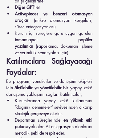
akışı geliştirme)
Diğer GPT'ler
Activepieces ve benzeri otomasyon 
araçları
 (mikro otomasyon kurguları, 
süreç entegrasyonları)
Kurum içi süreçlere göre uygun görülen 
tamamlayıcı popüler 
yazılımlar
 (raporlama, doküman işleme 
ve verimlilik senaryoları için)
Katılımcılara Sağlayacağı 
Faydalar:
Bu program, yöneticiler ve dönüşüm ekipleri 
için 
ölçülebilir ve yönetilebilir
 bir yapay zekâ 
dönüşümü yaklaşımı sağlar. Katılımcılar;
Kurumlarında yapay zekâ kullanımını 
“dağınık denemeler” seviyesinden çıkarıp 
stratejik çerçeveye
 oturtur.
Departman süreçlerinde 
en yüksek etki 
potansiyeli
 olan AI entegrasyon alanlarını 
metodik şekilde tespit eder.