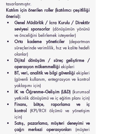
tasarlanmıştır.
Katılım için önerilen roller (katılımcı çeşitliliği 
önerisi):
Genel Müdürlük / İcra Kurulu / Direktör 
seviyesi sponsorlar
 (dönüşümün yönünü 
ve önceliğini belirlemek isteyenler)
Orta kademe yöneticiler
 (departman 
süreçlerinde verimlilik, hız ve kalite hedefi 
olanlar)
Dijital dönüşüm / süreç geliştirme / 
operasyon mükemmelliği
 ekipleri
BT, veri, analitik ve bilgi güvenliği
 ekipleri 
(güvenli kullanım, entegrasyon ve kontrol 
yaklaşımı için)
İK ve Öğrenme–Gelişim (L&D)
 (kurumsal 
yetkinlik dönüşümü ve iç eğitim planı için)
Finans, bütçe, raporlama ve iç 
kontrol
 (KPI/ROI ölçümü ve yönetişim 
için)
Satış, pazarlama, müşteri deneyimi ve 
çağrı merkezi operasyonları
 (müşteri 