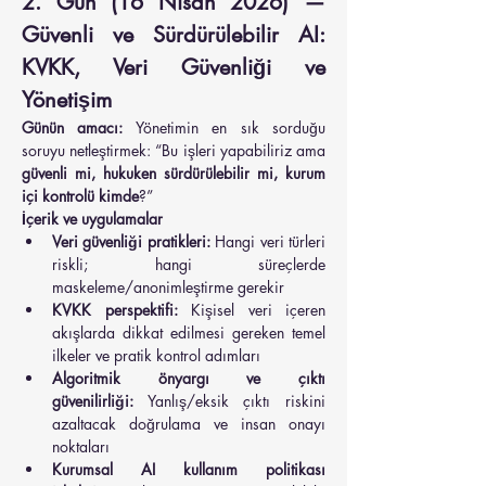
2. Gün (16 Nisan 2026) — 
Güvenli ve Sürdürülebilir AI: 
KVKK, Veri Güvenliği ve 
Yönetişim
Günün amacı:
 Yönetimin en sık sorduğu 
soruyu netleştirmek: “Bu işleri yapabiliriz ama 
güvenli mi, hukuken sürdürülebilir mi, kurum 
içi kontrolü kimde
?”
İçerik ve uygulamalar
Veri güvenliği pratikleri:
 Hangi veri türleri 
riskli; hangi süreçlerde 
maskeleme/anonimleştirme gerekir
KVKK perspektifi:
 Kişisel veri içeren 
akışlarda dikkat edilmesi gereken temel 
ilkeler ve pratik kontrol adımları
Algoritmik önyargı ve çıktı 
güvenilirliği:
 Yanlış/eksik çıktı riskini 
azaltacak doğrulama ve insan onayı 
noktaları
Kurumsal AI kullanım politikası 