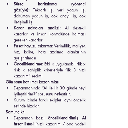
Süreç haritalama (yönetici 
gözüyle):
 Tekrarlı iş, veri yoğun iş, 
doküman yoğun iş, çok onaylı iş, çok 
iletişimli iş
Karar noktaları analizi:
 AI destekli 
kararlar vs insan kontrolünde kalması 
gereken kararlar
Fırsat havuzu çıkarma:
 Verimlilik, maliyet, 
hız, kalite, hata azaltma alanlarının 
ayrıştırılması
Önceliklendirme:
 Etki × uygulanabilirlik × 
risk × sahiplik kriterleriyle “ilk 3 hızlı 
kazanım” seçimi
Gün sonu katılımcı kazanımları
Departmanında “AI ile ilk 30 günde neyi 
iyileştiririm?” sorusunu netleştirir.
Kurum içinde farklı ekipleri aynı öncelik 
setinde hizalar.
Somut çıktı
Departman bazlı 
önceliklendirilmiş AI 
fırsat listesi
 (hızlı kazanım / orta vadeli 