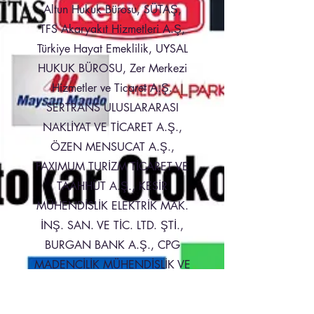
Altun Hukuk Bürosu, SÜTAŞ,
TFS Akaryakıt Hizmetleri A.Ş,
Türkiye Hayat Emeklilik, UYSAL
HUKUK BÜROSU, Zer Merkezi
Hizmetler ve Ticaret A.Ş.
SERTRANS ULUSLARARASI
NAKLİYAT VE TİCARET A.Ş.,
ÖZEN MENSUCAT A.Ş.,
PAXIMUM TURİZM TİCARET VE
TAAHHÜT A.Ş., KESİR
MÜHENDİSLİK ELEKTRİK MAK.
İNŞ. SAN. VE TİC. LTD. ŞTİ.,
BURGAN BANK A.Ş., CPG
MADENCİLİK MÜHENDİSLİK VE
METAL SAN. TİC. LTD. ŞTİ.,
ENDÜSTRİYEL ELEKTRİK