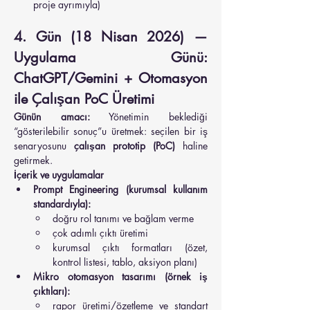
proje ayrımıyla)
4. Gün (18 Nisan 2026) — 
Uygulama Günü: 
ChatGPT/Gemini + Otomasyon 
ile Çalışan PoC Üretimi
Günün amacı:
 Yönetimin beklediği 
“gösterilebilir sonuç”u üretmek: seçilen bir iş 
senaryosunu 
çalışan prototip (PoC)
 haline 
getirmek.
İçerik ve uygulamalar
Prompt Engineering (kurumsal kullanım 
standardıyla):
doğru rol tanımı ve bağlam verme
çok adımlı çıktı üretimi
kurumsal çıktı formatları (özet, 
kontrol listesi, tablo, aksiyon planı)
Mikro otomasyon tasarımı (örnek iş 
çıktıları):
rapor üretimi/özetleme ve standart 