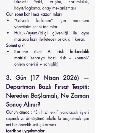
iskeleti:
 Yetki, erişim, sorumluluk, 
kayıt/loglama, onay mekanizması
Gün sonu katılımcı kazanımları
“Güvenli kullanım” için minimum 
yönetişim setini tanımlar.
Hukuk/uyum/bilgi güvenliği ile aynı 
masada hızlı ilerletecek ortak dili kurar.
Somut çıktı
Kuruma özel 
AI risk farkındalık 
matrisi
 (senaryo bazlı risk + kontrol/
önlem önerisi + sahiplik)
3. Gün (17 Nisan 2026) — 
Departman Bazlı Fırsat Tespiti: 
Nereden Başlamalı, Ne Zaman 
Sonuç Alınır?
Günün amacı:
 “En hızlı etki” yaratacak işleri 
seçmek ve dönüşümü pilotlarla başlatmak için 
net bir öncelik seti çıkarmak.
İçerik ve uygulamalar