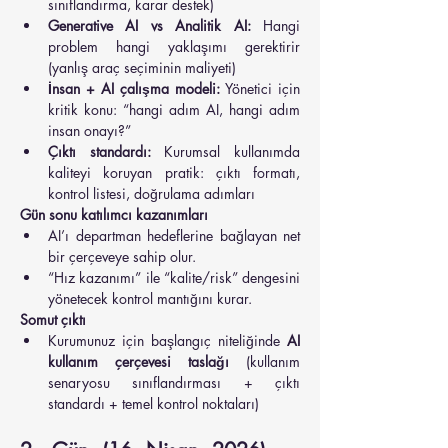
sınıflandırma, karar destek)
Generative AI vs Analitik AI:
 Hangi 
problem hangi yaklaşımı gerektirir 
(yanlış araç seçiminin maliyeti)
İnsan + AI çalışma modeli:
 Yönetici için 
kritik konu: “hangi adım AI, hangi adım 
insan onayı?”
Çıktı standardı:
 Kurumsal kullanımda 
kaliteyi koruyan pratik: çıktı formatı, 
kontrol listesi, doğrulama adımları
Gün sonu katılımcı kazanımları
AI’ı departman hedeflerine bağlayan net 
bir çerçeveye sahip olur.
“Hız kazanımı” ile “kalite/risk” dengesini 
yönetecek kontrol mantığını kurar.
Somut çıktı
Kurumunuz için başlangıç niteliğinde 
AI 
kullanım çerçevesi taslağı
 (kullanım 
senaryosu sınıflandırması + çıktı 
standardı + temel kontrol noktaları)