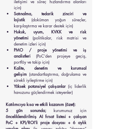
iletişimi ve süreç hızlandırma alanları 
için)
Satınalma, tedarik zinciri ve 
lojistik
 (doküman yoğun süreçler, 
karşılaştırma ve karar destek için)
Hukuk, uyum, KVKK ve risk 
yönetimi
 (politikalar, risk matrisi ve 
denetim izleri için)
PMO / proje yönetimi ve iş 
analistleri
 (PoC’den projeye geçiş, 
portföy ve takip için)
Kalite, denetim ve kurumsal 
gelişim
 (standartlaştırma, doğrulama ve 
sürekli iyileştirme için)
Yüksek potansiyel çalışanlar
 (iç liderlik 
havuzunu güçlendirmek isteyenler)
Katılımcıya kısa ve etkili kazanım (özet):
5 gün sonunda;
 kurumunuz için 
önceliklendirilmiş AI fırsat listesi + çalışan 
PoC + KPI/ROI’li proje dosyası + 6 aylık 
yayılım planı
 ile, yapay zekâyı “deneme” 