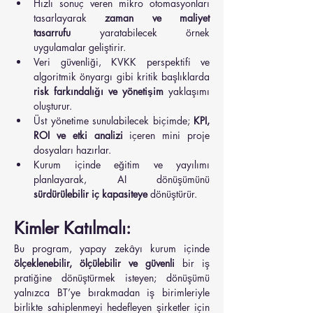
Hızlı sonuç veren mikro otomasyonları 
tasarlayarak 
zaman ve maliyet 
tasarrufu
 yaratabilecek örnek 
uygulamalar geliştirir.
Veri güvenliği, KVKK perspektifi ve 
algoritmik önyargı gibi kritik başlıklarda 
risk farkındalığı ve yönetişim
 yaklaşımı 
oluşturur.
Üst yönetime sunulabilecek biçimde; 
KPI, 
ROI ve etki analizi
 içeren mini proje 
dosyaları hazırlar.
Kurum içinde eğitim ve yayılımı 
planlayarak, AI dönüşümünü 
sürdürülebilir iç kapasiteye
 dönüştürür.
Kimler Katılmalı:
Bu program, yapay zekâyı kurum içinde 
ölçeklenebilir, ölçülebilir ve güvenli
 bir iş 
pratiğine dönüştürmek isteyen; dönüşümü 
yalnızca BT’ye bırakmadan iş birimleriyle 
birlikte sahiplenmeyi hedefleyen şirketler için 