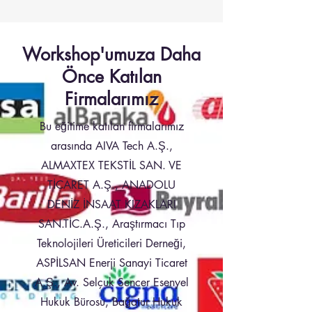
Workshop'umuza Daha
Önce Katılan
Firmalarımız
Bu eğitime katılan firmalarımız
arasında AIVA Tech A.Ş.,
ALMAXTEX TEKSTİL SAN. VE
TİCARET A.Ş., ANADOLU
DENİZ İNSAAT KIZAKLARI
SAN.TİC.A.Ş., Araştırmacı Tıp
Teknolojileri Üreticileri Derneği,
ASPİLSAN Enerji Sanayi Ticaret
A.Ş., Av. Selçuk Sencer Esenyel
Hukuk Bürosu, Bağatur Hukuk