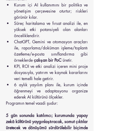
Kurum içi AI kullanımını bir politika ve 
yönetişim çerçevesine oturtur; riskleri 
görünür kılar.
Süreç haritalama ve fırsat analizi ile, en 
yüksek etki potansiyeli olan alanları 
önceliklendirir.
ChatGPT, Gemini ve otomasyon araçları 
ile, raporlama/doküman işleme/toplantı 
özetleme/e-posta sınıflandırma gibi 
örneklerde 
çalışan bir PoC
 üretir.
KPI, ROI ve etki analizi içeren mini proje 
dosyasıyla, yatırım ve kaynak kararlarını 
veri temelli hale getirir.
6 aylık yayılım planı ile, kurum içinde 
öğrenmeyi ve adaptasyonu organize 
ederek AI kültürünü ölçekler.
Programın temel vaadi şudur:
5 gün sonunda katılımcı; kurumunda yapay 
zekâ kültürünü yaygınlaştıracak, somut çıktılar 
üretecek ve dönüşümü sürdürülebilir biçimde 