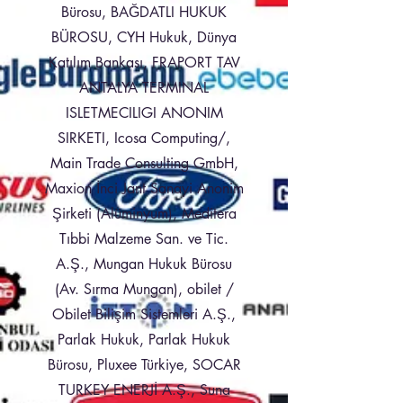
Bürosu, BAĞDATLI HUKUK
BÜROSU, CYH Hukuk, Dünya
Katılım Bankası, FRAPORT TAV
ANTALYA TERMINAL
ISLETMECILIGI ANONIM
SIRKETI, Icosa Computing/,
Main Trade Consulting GmbH,
Maxion İnci Jant Sanayi Anonim
Şirketi (Alüminyum), Meditera
Tıbbi Malzeme San. ve Tic.
A.Ş., Mungan Hukuk Bürosu
(Av. Sırma Mungan), obilet /
Obilet Bilişim Sistemleri A.Ş.,
Parlak Hukuk, Parlak Hukuk
Bürosu, Pluxee Türkiye, SOCAR
TURKEY ENERJİ A.Ş., Suna