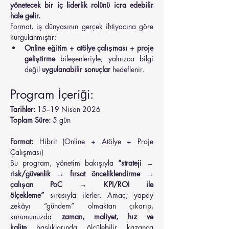
yönetecek bir iç liderlik rolünü icra edebilir 
hale gelir.
Format, iş dünyasının gerçek ihtiyacına göre 
kurgulanmıştır:
Online eğitim + atölye çalışması + proje 
geliştirme
 bileşenleriyle, yalnızca bilgi 
değil 
uygulanabilir sonuçlar
 hedeflenir.
Program İçeriği:
Tarihler:
 15–19 Nisan 2026
Toplam Süre:
 5 gün
Format:
 Hibrit (Online + Atölye + Proje 
Çalışması)
Bu program, yönetim bakışıyla 
“strateji → 
risk/güvenlik → fırsat önceliklendirme → 
çalışan PoC → KPI/ROI ile 
ölçekleme”
 sırasıyla ilerler. Amaç; yapay 
zekâyı “gündem” olmaktan çıkarıp, 
kurumunuzda 
zaman, maliyet, hız ve 
kalite
 başlıklarında ölçülebilir kazanca 