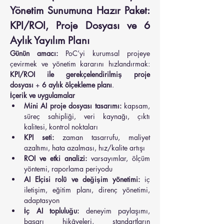
Yönetim Sunumuna Hazır Paket: 
KPI/ROI, Proje Dosyası ve 6 
Aylık Yayılım Planı
Günün amacı:
 PoC’yi kurumsal projeye 
çevirmek ve yönetim kararını hızlandırmak: 
KPI/ROI ile gerekçelendirilmiş proje 
dosyası
 + 
6 aylık ölçekleme planı
.
İçerik ve uygulamalar
Mini AI proje dosyası tasarımı:
 kapsam, 
süreç sahipliği, veri kaynağı, çıktı 
kalitesi, kontrol noktaları
KPI seti:
 zaman tasarrufu, maliyet 
azaltımı, hata azalması, hız/kalite artışı
ROI ve etki analizi:
 varsayımlar, ölçüm 
yöntemi, raporlama periyodu
AI Elçisi rolü ve değişim yönetimi:
 iç 
iletişim, eğitim planı, direnç yönetimi, 
adaptasyon
İç AI topluluğu:
 deneyim paylaşımı, 
başarı hikâyeleri, standartların 