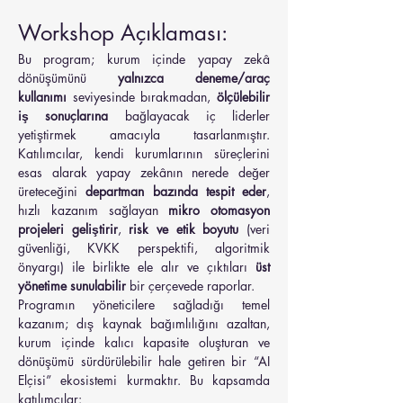
Workshop Açıklaması:
Bu program; kurum içinde yapay zekâ 
dönüşümünü 
yalnızca deneme/araç 
kullanımı
 seviyesinde bırakmadan, 
ölçülebilir 
iş sonuçlarına
 bağlayacak iç liderler 
yetiştirmek amacıyla tasarlanmıştır. 
Katılımcılar, kendi kurumlarının süreçlerini 
esas alarak yapay zekânın nerede değer 
üreteceğini 
departman bazında tespit eder
, 
hızlı kazanım sağlayan 
mikro otomasyon 
projeleri geliştirir
, 
risk ve etik boyutu
 (veri 
güvenliği, KVKK perspektifi, algoritmik 
önyargı) ile birlikte ele alır ve çıktıları 
üst 
yönetime sunulabilir
 bir çerçevede raporlar.
Programın yöneticilere sağladığı temel 
kazanım; dış kaynak bağımlılığını azaltan, 
kurum içinde kalıcı kapasite oluşturan ve 
dönüşümü sürdürülebilir hale getiren bir “AI 
Elçisi” ekosistemi kurmaktır. Bu kapsamda 
katılımcılar: