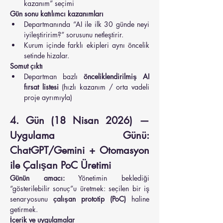
kazanım” seçimi
Gün sonu katılımcı kazanımları
Departmanında “AI ile ilk 30 günde neyi 
iyileştiririm?” sorusunu netleştirir.
Kurum içinde farklı ekipleri aynı öncelik 
setinde hizalar.
Somut çıktı
Departman bazlı 
önceliklendirilmiş AI 
fırsat listesi
 (hızlı kazanım / orta vadeli 
proje ayrımıyla)
4. Gün (18 Nisan 2026) — 
Uygulama Günü: 
ChatGPT/Gemini + Otomasyon 
ile Çalışan PoC Üretimi
Günün amacı:
 Yönetimin beklediği 
“gösterilebilir sonuç”u üretmek: seçilen bir iş 
senaryosunu 
çalışan prototip (PoC)
 haline 
getirmek.
İçerik ve uygulamalar