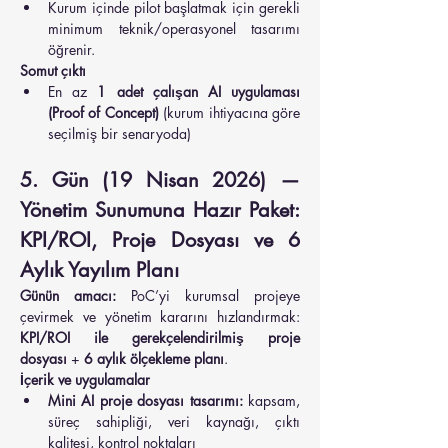
Kurum içinde pilot başlatmak için gerekli 
minimum teknik/operasyonel tasarımı 
öğrenir.
Somut çıktı
En az 
1 adet çalışan AI uygulaması 
(Proof of Concept)
 (kurum ihtiyacına göre 
seçilmiş bir senaryoda)
5. Gün (19 Nisan 2026) — 
Yönetim Sunumuna Hazır Paket: 
KPI/ROI, Proje Dosyası ve 6 
Aylık Yayılım Planı
Günün amacı:
 PoC’yi kurumsal projeye 
çevirmek ve yönetim kararını hızlandırmak: 
KPI/ROI ile gerekçelendirilmiş proje 
dosyası
 + 
6 aylık ölçekleme planı
.
İçerik ve uygulamalar
Mini AI proje dosyası tasarımı:
 kapsam, 
süreç sahipliği, veri kaynağı, çıktı 
kalitesi, kontrol noktaları