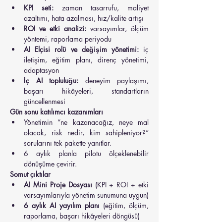
KPI seti:
 zaman tasarrufu, maliyet 
azaltımı, hata azalması, hız/kalite artışı
ROI ve etki analizi:
 varsayımlar, ölçüm 
yöntemi, raporlama periyodu
AI Elçisi rolü ve değişim yönetimi:
 iç 
iletişim, eğitim planı, direnç yönetimi, 
adaptasyon
İç AI topluluğu:
 deneyim paylaşımı, 
başarı hikâyeleri, standartların 
güncellenmesi
Gün sonu katılımcı kazanımları
Yönetimin “ne kazanacağız, neye mal 
olacak, risk nedir, kim sahipleniyor?” 
sorularını tek pakette yanıtlar.
6 aylık planla pilotu ölçeklenebilir 
dönüşüme çevirir.
Somut çıktılar
AI Mini Proje Dosyası
 (KPI + ROI + etki 
varsayımlarıyla yönetim sunumuna uygun)
6 aylık AI yayılım planı
 (eğitim, ölçüm, 
raporlama, başarı hikâyeleri döngüsü)