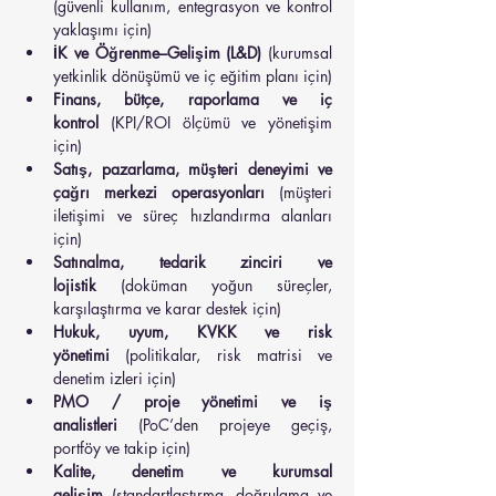
(güvenli kullanım, entegrasyon ve kontrol 
yaklaşımı için)
İK ve Öğrenme–Gelişim (L&D)
 (kurumsal 
yetkinlik dönüşümü ve iç eğitim planı için)
Finans, bütçe, raporlama ve iç 
kontrol
 (KPI/ROI ölçümü ve yönetişim 
için)
Satış, pazarlama, müşteri deneyimi ve 
çağrı merkezi operasyonları
 (müşteri 
iletişimi ve süreç hızlandırma alanları 
için)
Satınalma, tedarik zinciri ve 
lojistik
 (doküman yoğun süreçler, 
karşılaştırma ve karar destek için)
Hukuk, uyum, KVKK ve risk 
yönetimi
 (politikalar, risk matrisi ve 
denetim izleri için)
PMO / proje yönetimi ve iş 
analistleri
 (PoC’den projeye geçiş, 
portföy ve takip için)
Kalite, denetim ve kurumsal 
gelişim
 (standartlaştırma, doğrulama ve 