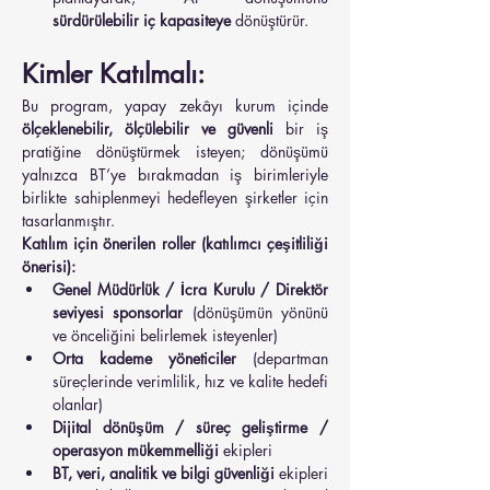
sürdürülebilir iç kapasiteye
 dönüştürür.
Kimler Katılmalı:
Bu program, yapay zekâyı kurum içinde 
ölçeklenebilir, ölçülebilir ve güvenli
 bir iş 
pratiğine dönüştürmek isteyen; dönüşümü 
yalnızca BT’ye bırakmadan iş birimleriyle 
birlikte sahiplenmeyi hedefleyen şirketler için 
tasarlanmıştır.
Katılım için önerilen roller (katılımcı çeşitliliği 
önerisi):
Genel Müdürlük / İcra Kurulu / Direktör 
seviyesi sponsorlar
 (dönüşümün yönünü 
ve önceliğini belirlemek isteyenler)
Orta kademe yöneticiler
 (departman 
süreçlerinde verimlilik, hız ve kalite hedefi 
olanlar)
Dijital dönüşüm / süreç geliştirme / 
operasyon mükemmelliği
 ekipleri
BT, veri, analitik ve bilgi güvenliği
 ekipleri 