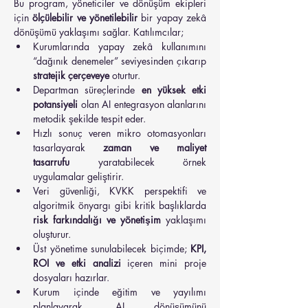
Bu program, yöneticiler ve dönüşüm ekipleri 
için 
ölçülebilir ve yönetilebilir
 bir yapay zekâ 
dönüşümü yaklaşımı sağlar. Katılımcılar;
Kurumlarında yapay zekâ kullanımını 
“dağınık denemeler” seviyesinden çıkarıp 
stratejik çerçeveye
 oturtur.
Departman süreçlerinde 
en yüksek etki 
potansiyeli
 olan AI entegrasyon alanlarını 
metodik şekilde tespit eder.
Hızlı sonuç veren mikro otomasyonları 
tasarlayarak 
zaman ve maliyet 
tasarrufu
 yaratabilecek örnek 
uygulamalar geliştirir.
Veri güvenliği, KVKK perspektifi ve 
algoritmik önyargı gibi kritik başlıklarda 
risk farkındalığı ve yönetişim
 yaklaşımı 
oluşturur.
Üst yönetime sunulabilecek biçimde; 
KPI, 
ROI ve etki analizi
 içeren mini proje 
dosyaları hazırlar.
Kurum içinde eğitim ve yayılımı 
planlayarak, AI dönüşümünü 