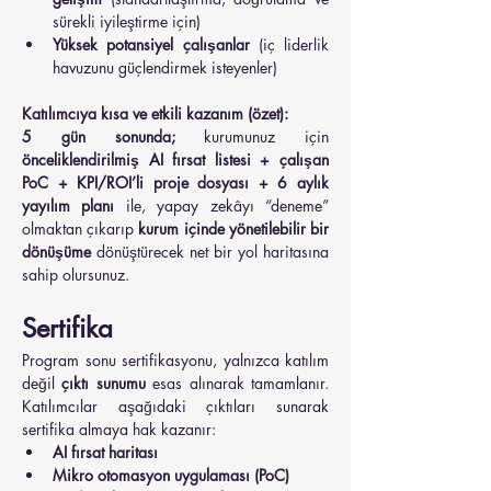
sürekli iyileştirme için)
Yüksek potansiyel çalışanlar
 (iç liderlik 
havuzunu güçlendirmek isteyenler)
Katılımcıya kısa ve etkili kazanım (özet):
5 gün sonunda;
 kurumunuz için 
önceliklendirilmiş AI fırsat listesi + çalışan 
PoC + KPI/ROI’li proje dosyası + 6 aylık 
yayılım planı
 ile, yapay zekâyı “deneme” 
olmaktan çıkarıp 
kurum içinde yönetilebilir bir 
dönüşüme
 dönüştürecek net bir yol haritasına 
sahip olursunuz.
Sertifika
Program sonu sertifikasyonu, yalnızca katılım 
değil 
çıktı sunumu
 esas alınarak tamamlanır. 
Katılımcılar aşağıdaki çıktıları sunarak 
sertifika almaya hak kazanır:
AI fırsat haritası
Mikro otomasyon uygulaması (PoC)