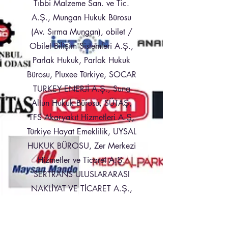
Tıbbi Malzeme San. ve Tic.
A.Ş., Mungan Hukuk Bürosu
(Av. Sırma Mungan), obilet /
Obilet Bilişim Sistemleri A.Ş.,
Parlak Hukuk, Parlak Hukuk
Bürosu, Pluxee Türkiye, SOCAR
TURKEY ENERJİ A.Ş., Suna
Altun Hukuk Bürosu, SÜTAŞ,
TFS Akaryakıt Hizmetleri A.Ş,
Türkiye Hayat Emeklilik, UYSAL
HUKUK BÜROSU, Zer Merkezi
Hizmetler ve Ticaret A.Ş.
SERTRANS ULUSLARARASI
NAKLİYAT VE TİCARET A.Ş.,
ÖZEN MENSUCAT A.Ş.,
PAXIMUM TURİZM TİCARET VE