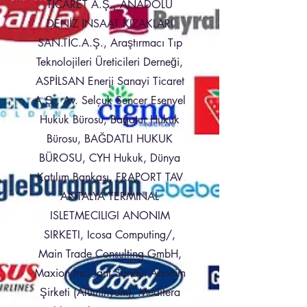
TİCARET A.Ş., ANADOLU
DENİZ İNSAAT KIZAKLARI
SAN.TİC.A.Ş., Araştırmacı Tıp
Teknolojileri Üreticileri Derneği,
ASPİLSAN Enerji Sanayi Ticaret
A.Ş., Av. Selçuk Sencer Esenyel
Hukuk Bürosu, Bağatur Hukuk
Bürosu, BAĞDATLI HUKUK
BÜROSU, CYH Hukuk, Dünya
Katılım Bankası, FRAPORT TAV
ANTALYA TERMINAL
ISLETMECILIGI ANONIM
SIRKETI, Icosa Computing/,
Main Trade Consulting GmbH,
Maxion İnci Jant Sanayi Anonim
Şirketi (Alüminyum), Meditera