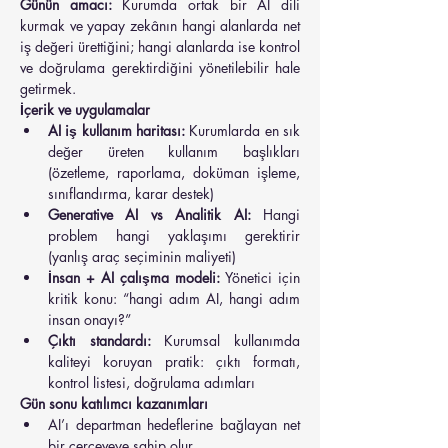
Günün amacı:
 Kurumda ortak bir AI dili 
kurmak ve yapay zekânın hangi alanlarda net 
iş değeri ürettiğini; hangi alanlarda ise kontrol 
ve doğrulama gerektirdiğini yönetilebilir hale 
getirmek.
İçerik ve uygulamalar
AI iş kullanım haritası:
 Kurumlarda en sık 
değer üreten kullanım başlıkları 
(özetleme, raporlama, doküman işleme, 
sınıflandırma, karar destek)
Generative AI vs Analitik AI:
 Hangi 
problem hangi yaklaşımı gerektirir 
(yanlış araç seçiminin maliyeti)
İnsan + AI çalışma modeli:
 Yönetici için 
kritik konu: “hangi adım AI, hangi adım 
insan onayı?”
Çıktı standardı:
 Kurumsal kullanımda 
kaliteyi koruyan pratik: çıktı formatı, 
kontrol listesi, doğrulama adımları
Gün sonu katılımcı kazanımları
AI’ı departman hedeflerine bağlayan net 
bir çerçeveye sahip olur.