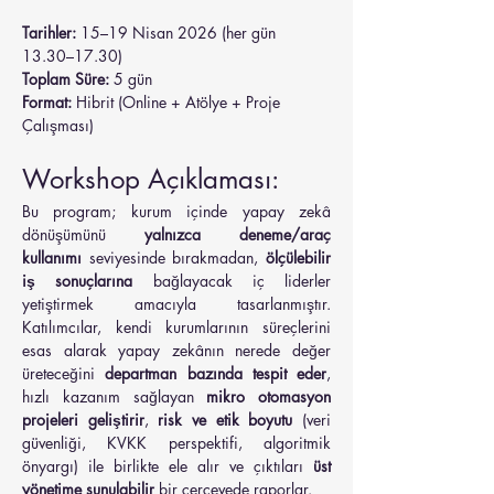
Tarihler:
 15–19 Nisan 2026 (her gün 
13.30–17.30)
Toplam Süre:
 5 gün
Format:
 Hibrit (Online + Atölye + Proje 
Çalışması)
Workshop Açıklaması:
Bu program; kurum içinde yapay zekâ 
dönüşümünü 
yalnızca deneme/araç 
kullanımı
 seviyesinde bırakmadan, 
ölçülebilir 
iş sonuçlarına
 bağlayacak iç liderler 
yetiştirmek amacıyla tasarlanmıştır. 
Katılımcılar, kendi kurumlarının süreçlerini 
esas alarak yapay zekânın nerede değer 
üreteceğini 
departman bazında tespit eder
, 
hızlı kazanım sağlayan 
mikro otomasyon 
projeleri geliştirir
, 
risk ve etik boyutu
 (veri 
güvenliği, KVKK perspektifi, algoritmik 
önyargı) ile birlikte ele alır ve çıktıları 
üst 
yönetime sunulabilir
 bir çerçevede raporlar.