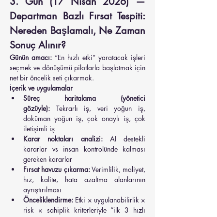
3. Gün (17 Nisan 2026) — 
Departman Bazlı Fırsat Tespiti: 
Nereden Başlamalı, Ne Zaman 
Sonuç Alınır?
Günün amacı:
 “En hızlı etki” yaratacak işleri 
seçmek ve dönüşümü pilotlarla başlatmak için 
net bir öncelik seti çıkarmak.
İçerik ve uygulamalar
Süreç haritalama (yönetici 
gözüyle):
 Tekrarlı iş, veri yoğun iş, 
doküman yoğun iş, çok onaylı iş, çok 
iletişimli iş
Karar noktaları analizi:
 AI destekli 
kararlar vs insan kontrolünde kalması 
gereken kararlar
Fırsat havuzu çıkarma:
 Verimlilik, maliyet, 
hız, kalite, hata azaltma alanlarının 
ayrıştırılması
Önceliklendirme:
 Etki × uygulanabilirlik × 
risk × sahiplik kriterleriyle “ilk 3 hızlı 