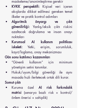
maskeleme/anonimleştirme gerekir
KVKK perspektifi:
 Kişisel veri içeren 
akışlarda dikkat edilmesi gereken temel 
ilkeler ve pratik kontrol adımları
Algoritmik önyargı ve çıktı 
güvenilirliği:
 Yanlış/eksik çıktı riskini 
azaltacak doğrulama ve insan onayı 
noktaları
Kurumsal AI kullanım politikası 
iskeleti:
 Yetki, erişim, sorumluluk, 
kayıt/loglama, onay mekanizması
Gün sonu katılımcı kazanımları
“Güvenli kullanım” için minimum 
yönetişim setini tanımlar.
Hukuk/uyum/bilgi güvenliği ile aynı 
masada hızlı ilerletecek ortak dili kurar.
Somut çıktı
Kuruma özel 
AI risk farkındalık 
matrisi
 (senaryo bazlı risk + kontrol/
önlem önerisi + sahiplik)