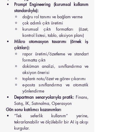
Prompt Engineering (kurumsal kullanım 
standardıyla):
doğru rol tanımı ve bağlam verme
çok adımlı çıktı üretimi
kurumsal çıktı formatları (özet, 
kontrol listesi, tablo, aksiyon planı)
Mikro otomasyon tasarımı (örnek iş 
çıktıları):
rapor üretimi/özetleme ve standart 
formatta çıktı
doküman analizi, sınıflandırma ve 
aksiyon önerisi
toplantı notu/özet ve görev çıkarımı
e-posta sınıflandırma ve otomatik 
yönlendirme
Departman senaryolarıyla pratik:
 Finans, 
Satış, İK, Satınalma, Operasyon
Gün sonu katılımcı kazanımları
“Tek seferlik kullanım” yerine, 
tekrarlanabilir ve ölçülebilir bir AI iş akışı 
kurgular.