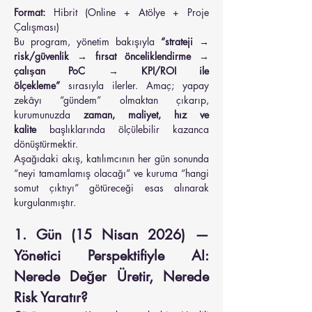
Format:
 Hibrit (Online + Atölye + Proje 
Çalışması)
Bu program, yönetim bakışıyla 
“strateji → 
risk/güvenlik → fırsat önceliklendirme → 
çalışan PoC → KPI/ROI ile 
ölçekleme”
 sırasıyla ilerler. Amaç; yapay 
zekâyı “gündem” olmaktan çıkarıp, 
kurumunuzda 
zaman, maliyet, hız ve 
kalite
 başlıklarında ölçülebilir kazanca 
dönüştürmektir.
Aşağıdaki akış, katılımcının her gün sonunda 
“neyi tamamlamış olacağı” ve kuruma “hangi 
somut çıktıyı” götüreceği esas alınarak 
kurgulanmıştır.
1. Gün (15 Nisan 2026) — 
Yönetici Perspektifiyle AI: 
Nerede Değer Üretir, Nerede 
Risk Yaratır?