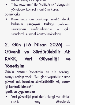
“Hız kazanımı” ile “kalite/risk” dengesini 
yönetecek kontrol mantığını kurar.
Somut çıktı
Kurumunuz için başlangıç niteliğinde 
AI 
kullanım çerçevesi taslağı
 (kullanım 
senaryosu sınıflandırması + çıktı 
standardı + temel kontrol noktaları)
2. Gün (16 Nisan 2026) — 
Güvenli ve Sürdürülebilir AI: 
KVKK, Veri Güvenliği ve 
Yönetişim
Günün amacı:
 Yönetimin en sık sorduğu 
soruyu netleştirmek: “Bu işleri yapabiliriz ama 
güvenli mi, hukuken sürdürülebilir mi, kurum 
içi kontrolü kimde
?”
İçerik ve uygulamalar
Veri güvenliği pratikleri:
 Hangi veri türleri 
riskli; hangi süreçlerde 