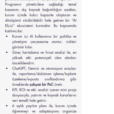
Programın yöneticilere sağladığı temel 
kazanım; dış kaynak bağımlılığını azaltan, 
kurum içinde kalıcı kapasite oluşturan ve 
dönüşümü sürdürülebilir hale getiren bir “AI 
Elçisi” ekosistemi kurmaktır. Bu kapsamda 
katılımcılar:
Kurum içi AI kullanımını bir politika ve 
yönetişim çerçevesine oturtur; riskleri 
görünür kılar.
Süreç haritalama ve fırsat analizi ile, en 
yüksek etki potansiyeli olan alanları 
önceliklendirir.
ChatGPT, Gemini ve otomasyon araçları 
ile, raporlama/doküman işleme/toplantı 
özetleme/e-posta sınıflandırma gibi 
örneklerde 
çalışan bir PoC
 üretir.
KPI, ROI ve etki analizi içeren mini proje 
dosyasıyla, yatırım ve kaynak kararlarını 
veri temelli hale getirir.
6 aylık yayılım planı ile, kurum içinde 
öğrenmeyi ve adaptasyonu organize 