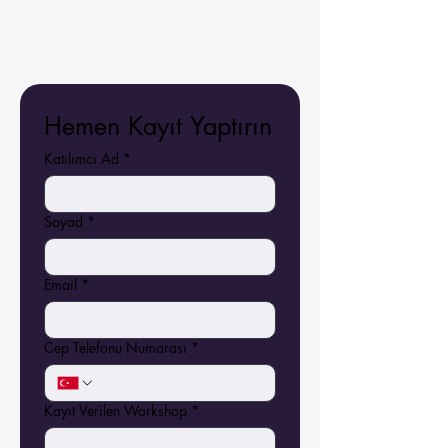
Hemen Kayıt Yaptırın
Katılımcı Ad
*
Soyad
*
Email
*
Cep Telefonu Numarası
*
Kayıt Verilen Workshop
*