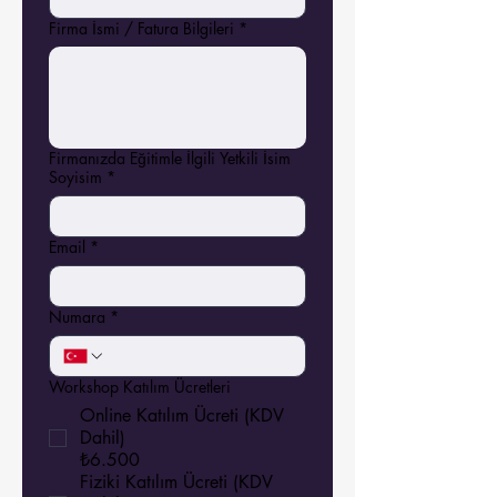
Firma İsmi / Fatura Bilgileri
*
Firmanızda Eğitimle İlgili Yetkili İsim
Soyisim
*
Email
*
Numara
*
Workshop Katılım Ücretleri
Online Katılım Ücreti (KDV
Dahil)
₺6.500
Fiziki Katılım Ücreti (KDV