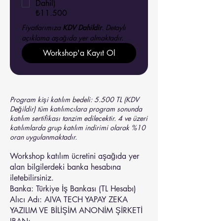
Dahil)
₺11.500
Fiyatlarımıza 
KDV Dahildir
. Detaylı 
açıklama aşağıda yer almaktadır.
Workshop'a Kayıt Ol
Program kişi katılım bedeli: 5.500 TL (KDV
Değildir) tüm katılımcılara program sonunda
katılım sertifikası tanzim edilecektir. 4 ve üzeri
katılımlarda grup katılım indirimi olarak %10
oran uygulanmaktadır.
Workshop katılım ücretini aşağıda yer
alan bilgilerdeki banka hesabına
iletebilirsiniz.
Banka: Türkiye İş Bankası (TL Hesabı)
Alıcı Adı: AIVA TECH YAPAY ZEKA
YAZILIM VE BİLİŞİM ANONİM ŞİRKETİ