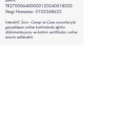
IBAN:
TR270006400000120240018020
Vergi Numarası: 0102268622
İnteraktif, Soru - Cevap ve Case sunumlarıyla
gerçekleşen online katılımlarda eğitim
dökümantasyonu ve katılım sertifikaları online
tanzim edilecektir.
Duyuru ve lansmanı sadece kurumsal hayata
gerçekleştirilmiş, iş hayatı
profesyonellerinden ibaret bir network ortamı
sunan programımız katılım kontenjan
kısıtındadır ve kayıt öncelik sıralaması dikkate
alınarak kayıt alınacaktır.
Talep etmeniz halinde tüm programlarımızı
şirketinize özel olarak
gerçekleştirebilmekteyiz.
​Kayıt için yukarıda yer alan kayıt formunu
doldurulması ve ilgili banka hesabına yapılan
ödemenin dekontu ile tarafımıza gönderilmesi
gerekmektedir.